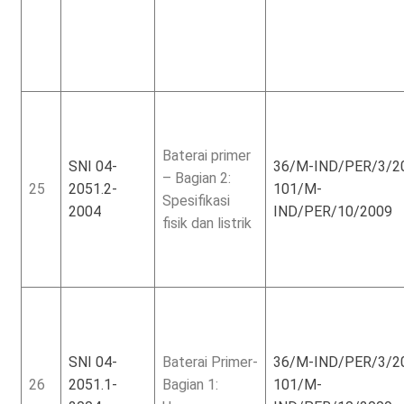
Baterai primer
SNI 04-
36/M-IND/PER/3/2
– Bagian 2:
25
2051.2-
101/M-
Spesifikasi
2004
IND/PER/10/2009
fisik dan listrik
SNI 04-
Baterai Primer-
36/M-IND/PER/3/2
26
2051.1-
Bagian 1:
101/M-