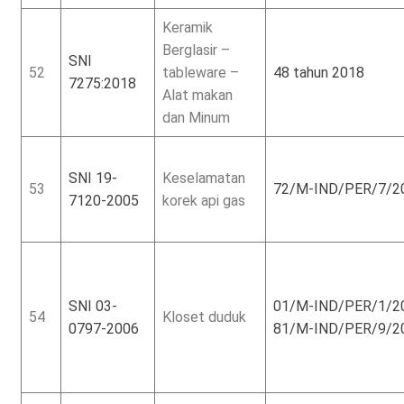
Keramik
Berglasir –
SNI
52
tableware –
48 tahun 2018
7275:2018
Alat makan
dan Minum
SNI 19-
Keselamatan
53
72/M-IND/PER/7/2
7120-2005
korek api gas
SNI 03-
01/M-IND/PER/1/2
54
Kloset duduk
0797-2006
81/M-IND/PER/9/2