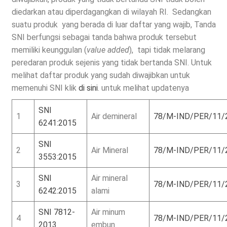
diedarkan atau diperdagangkan di wilayah RI. Sedangkan
suatu produk yang berada di luar daftar yang wajib, Tanda
SNI berfungsi sebagai tanda bahwa produk tersebut
memiliki keunggulan (
value added
), tapi tidak melarang
peredaran produk sejenis yang tidak bertanda SNI. Untuk
melihat daftar produk yang sudah diwajibkan untuk
memenuhi SNI klik
di sini
. untuk melihat updatenya
SNI
1
Air demineral
78/M-IND/PER/11/
6241:2015
SNI
2
Air Mineral
78/M-IND/PER/11/
3553:2015
SNI
Air mineral
3
78/M-IND/PER/11/
6242:2015
alami
SNI 7812-
Air minum
4
78/M-IND/PER/11/
2013
embun