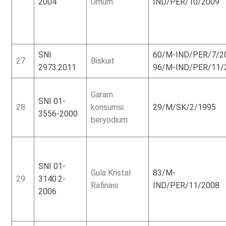
2004
Umum
IND/PER/10/2009
SNI
60/M-IND/PER/7/2
27
Biskuit
2973:2011
96/M-IND/PER/11/
Garam
SNI 01-
28
konsumsi
29/M/SK/2/1995
3556-2000
beryodium
SNI 01-
Gula Kristal
83/M-
29
3140.2-
Rafinasi
IND/PER/11/2008
2006