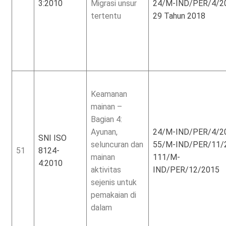
3:2010
Migrasi unsur
24/M-IND/PER/4/2
tertentu
29 Tahun 2018
Keamanan
mainan –
Bagian 4:
Ayunan,
24/M-IND/PER/4/2
SNI ISO
seluncuran dan
55/M-IND/PER/11/
51
8124-
mainan
111/M-
4:2010
aktivitas
IND/PER/12/2015
sejenis untuk
pemakaian di
dalam