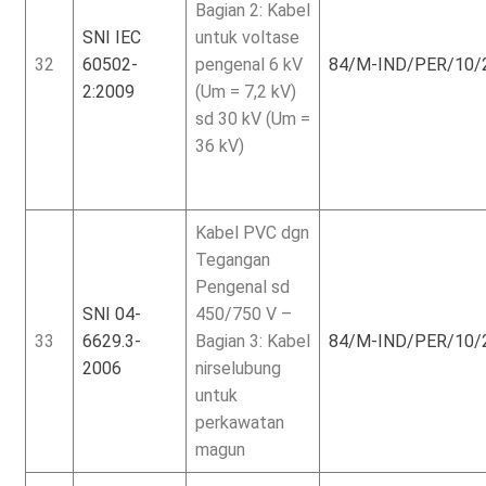
Bagian 2: Kabel
SNI IEC
untuk voltase
32
60502-
pengenal 6 kV
84/M-IND/PER/10/
2:2009
(Um = 7,2 kV)
sd 30 kV (Um =
36 kV)
Kabel PVC dgn
Tegangan
Pengenal sd
SNI 04-
450/750 V –
33
6629.3-
Bagian 3: Kabel
84/M-IND/PER/10/
2006
nirselubung
untuk
perkawatan
magun