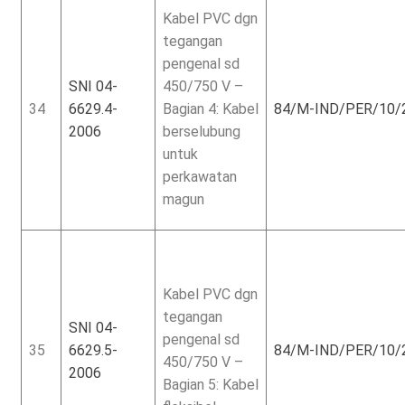
Kabel PVC dgn
tegangan
pengenal sd
SNI 04-
450/750 V –
34
6629.4-
Bagian 4: Kabel
84/M-IND/PER/10/
2006
berselubung
untuk
perkawatan
magun
Kabel PVC dgn
tegangan
SNI 04-
pengenal sd
35
6629.5-
84/M-IND/PER/10/
450/750 V –
2006
Bagian 5: Kabel