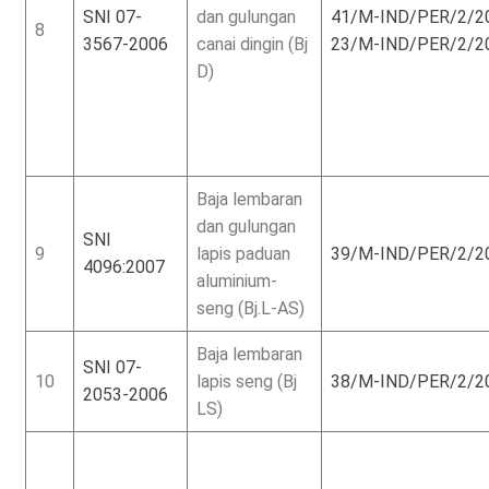
SNI 07-
dan gulungan
41/M-IND/PER/2/2
8
3567-2006
canai dingin (Bj
23/M-IND/PER/2/2
D)
Baja lembaran
dan gulungan
SNI
9
lapis paduan
39/M-IND/PER/2/2
4096:2007
aluminium-
seng (Bj.L-AS)
Baja lembaran
SNI 07-
10
lapis seng (Bj
38/M-IND/PER/2/2
2053-2006
LS)