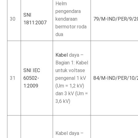
Helm
pengendara
SNI
30
kendaraan
79/M-IND/PER/9/2
1811:2007
bermotor roda
dua
Kabel
daya –
Bagian 1: Kabel
SNI IEC
untuk voltase
31
60502-
pengenal 1 kV
84/M-IND/PER/10/
1:2009
(Um = 1,2 kV)
dan 3 kV (Um =
3,6 kV)
Kabel daya –