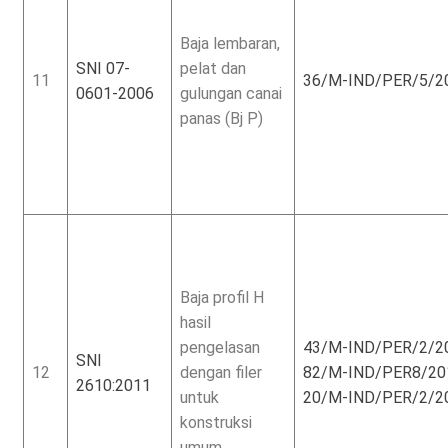
Baja lembaran,
SNI 07-
pelat dan
11
36/M-IND/PER/5/2
0601-2006
gulungan canai
panas (Bj P)
Baja profil H
hasil
pengelasan
43/M-IND/PER/2/2
SNI
12
dengan filer
82/M-IND/PER8/2
2610:2011
untuk
20/M-IND/PER/2/2
konstruksi
umum