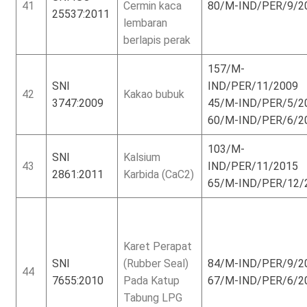
41
Cermin kaca
80/M-IND/PER/9/2
25537:2011
lembaran
berlapis perak
157/M-
SNI
IND/PER/11/2009
42
Kakao bubuk
3747:2009
45/M-IND/PER/5/2
60/M-IND/PER/6/2
103/M-
SNI
Kalsium
43
IND/PER/11/2015
2861:2011
Karbida (CaC2)
65/M-IND/PER/12/
Karet Perapat
SNI
(Rubber Seal)
84/M-IND/PER/9/2
44
7655:2010
Pada Katup
67/M-IND/PER/6/2
Tabung LPG