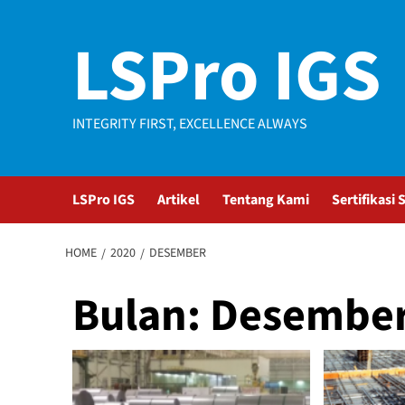
Skip
to
LSPro IGS
content
INTEGRITY FIRST, EXCELLENCE ALWAYS
LSPro IGS
Artikel
Tentang Kami
Sertifikasi
HOME
2020
DESEMBER
Bulan:
Desember