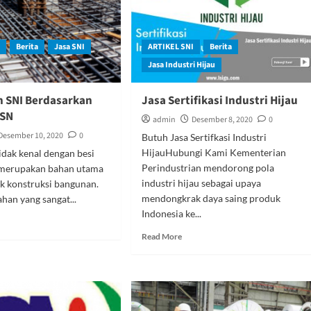
I
Berita
Jasa SNI
ARTIKEL SNI
Berita
Jasa Industri Hijau
n SNI Berdasarkan
Jasa Sertifikasi Industri Hijau
BSN
admin
Desember 8, 2020
0
Desember 10, 2020
0
Butuh Jasa Sertifkasi Industri
HijauHubungi Kami Kementerian
idak kenal dengan besi
Perindustrian mendorong pola
 merupakan bahan utama
industri hijau sebagai upaya
k konstruksi bangunan.
mendongkrak daya saing produk
ahan yang sangat...
Indonesia ke...
ad
re
Read
Read More
out
more
i
about
ton
Jasa
I
Sertifikasi
rdasarkan
Industri