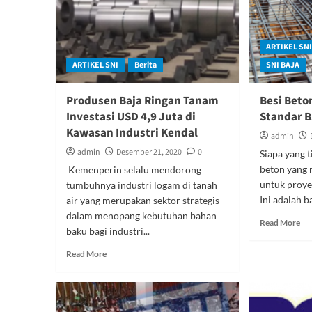
ARTIKEL SN
ARTIKEL SNI
Berita
SNI BAJA
Produsen Baja Ringan Tanam
Besi Beto
Investasi USD 4,9 Juta di
Standar 
Kawasan Industri Kendal
admin
admin
Desember 21, 2020
0
Siapa yang t
beton yang
Kemenperin selalu mendorong
untuk proye
tumbuhnya industri logam di tanah
Ini adalah b
air yang merupakan sektor strategis
dalam menopang kebutuhan bahan
Re
Read More
baku bagi industri...
mo
ab
Read
Read More
Bes
more
Be
about
SN
Produsen
Be
Baja