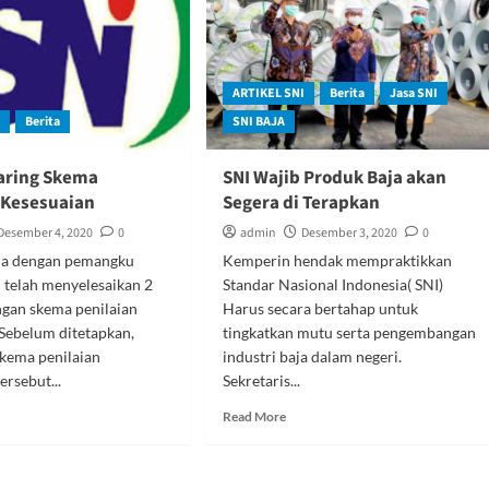
andar
Hijau
N
ARTIKEL SNI
Berita
Jasa SNI
I
Berita
SNI BAJA
aring Skema
SNI Wajib Produk Baja akan
 Kesesuaian
Segera di Terapkan
Desember 4, 2020
0
admin
Desember 3, 2020
0
a dengan pemangku
Kemperin hendak mempraktikkan
 telah menyelesaikan 2
Standar Nasional Indonesia( SNI)
ngan skema penilaian
Harus secara bertahap untuk
 Sebelum ditetapkan,
tingkatkan mutu serta pengembangan
kema penilaian
industri baja dalam negeri.
ersebut...
Sekretaris...
ad
Read
Read More
re
more
out
about
lic
SNI