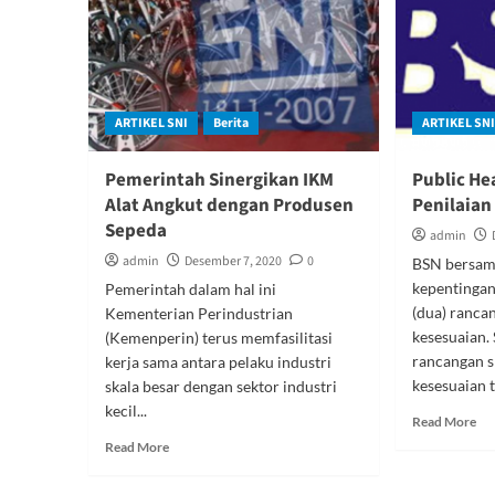
St
Ringan
BS
Tanam
Investasi
USD
4,9
Juta
ARTIKEL SNI
Berita
ARTIKEL SN
di
Kawasan
Pemerintah Sinergikan IKM
Public He
Industri
Kendal
Alat Angkut dengan Produsen
Penilaian
Sepeda
admin
admin
Desember 7, 2020
0
BSN bersam
kepentingan
Pemerintah dalam hal ini
(dua) ranca
Kementerian Perindustrian
kesesuaian.
(Kemenperin) terus memfasilitasi
rancangan s
kerja sama antara pelaku industri
kesesuaian t
skala besar dengan sektor industri
kecil...
Re
Read More
mo
Read
Read More
ab
more
Pub
about