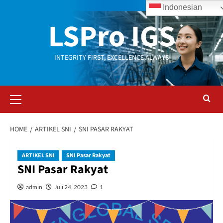
Skip
Indonesian
to
LSPro IGS
content
INTEGRITY FIRST, EXCELLENCE ALWAYS
Primary
Menu
HOME
ARTIKEL SNI
SNI PASAR RAKYAT
ARTIKEL SNI
SNI Pasar Rakyat
SNI Pasar Rakyat
admin
Juli 24, 2023
1