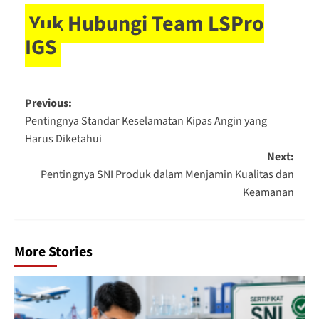
Yuk Hubungi Team LSPro
IGS
Post
Previous:
Pentingnya Standar Keselamatan Kipas Angin yang
navigation
Harus Diketahui
Next:
Pentingnya SNI Produk dalam Menjamin Kualitas dan
Keamanan
More Stories