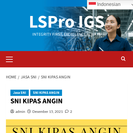
Skip
Indonesian
to
LSPro IGS
content
INTEGRITY FIRST, EXCELLENCE ALWAYS
Primary
Menu
HOME
JASA SNI
SNI KIPAS ANGIN
Jasa SNI
SNI KIPAS ANGIN
SNI KIPAS ANGIN
admin
Desember 15, 2021
2