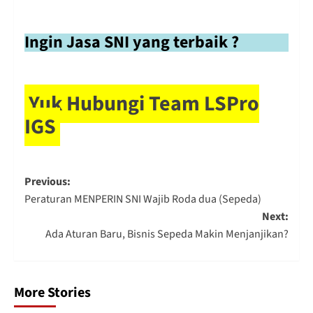
Ingin Jasa SNI yang terbaik ?
Yuk Hubungi Team LSPro
IGS
Post
Previous:
Peraturan MENPERIN SNI Wajib Roda dua (Sepeda)
navigation
Next:
Ada Aturan Baru, Bisnis Sepeda Makin Menjanjikan?
More Stories