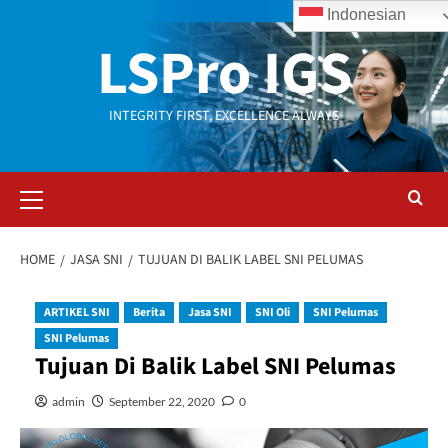
Skip
Indonesian
to
LSPro IGS
content
INTEGRITY FIRST, EXCELLENCE ALWAYS
Primary
Menu
HOME
JASA SNI
TUJUAN DI BALIK LABEL SNI PELUMAS
ARTIKEL SNI
Berita
Jasa SNI
SNI Oli
SNI Pelumas
SNI Pelumas
Tujuan Di Balik Label SNI Pelumas
admin
September 22, 2020
0